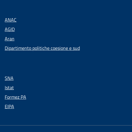
ANAC
AGID
Aran
Dipartimento politiche coesione e sud
SNA
Istat
Formez PA
EIPA