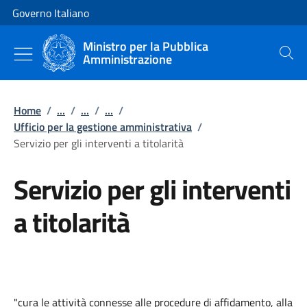
Vai al contenuto
Vai alla navigazione del sito
Governo Italiano
Ministro per la Pubblica
Amministrazione
Cerca
Home
/
...
/
...
/
...
/
Ufficio per la gestione amministrativa
/
Servizio per gli interventi a titolarità
Servizio per gli interventi
a titolarità
"cura le attività connesse alle procedure di affidamento, alla