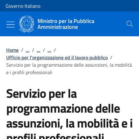
Vai al contenuto
Vai alla navigazione del sito
Governo Italiano
Ministro per la Pubblica
Amministrazione
Cerca
Home
/
...
/
...
/
...
/
Ufficio per l’organizzazione ed il lavoro pubblico
/
Servizio per la programmazione delle assunzioni, la mobilità
e i profili professionali
Servizio per la
programmazione delle
assunzioni, la mobilità e i
profili professionali