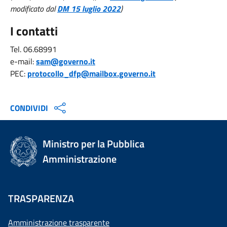
modificato dal
DM 15 luglio 2022
)
I contatti
Tel. 06.68991
e-mail:
sam@governo.it
PEC:
protocollo_dfp@mailbox.governo.it
CONDIVIDI
Ministro per la Pubblica
Amministrazione
TRASPARENZA
Amministrazione trasparente