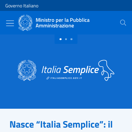
Vai al contenuto
Vai alla navigazione del sito
Governo Italiano
Ministro per la Pubblica
Amministrazione
Cerca
Primo piano
Nasce “Italia Semplice”: il