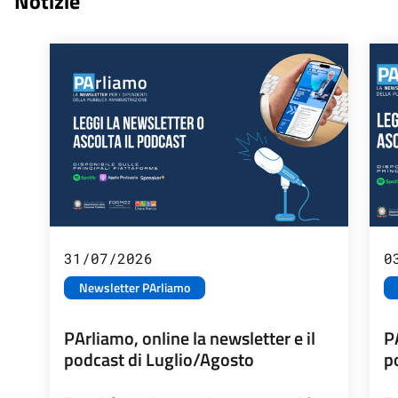
Notizie
31/07/2026
0
Newsletter PArliamo
PArliamo, online la newsletter e il
P
podcast di Luglio/Agosto
p