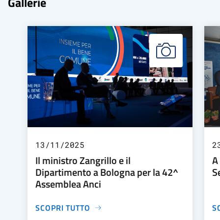
Gallerie
13/11/2025
2
Il ministro Zangrillo e il
A
Dipartimento a Bologna per la 42^
Se
Assemblea Anci
SCOPRI TUTTO
S