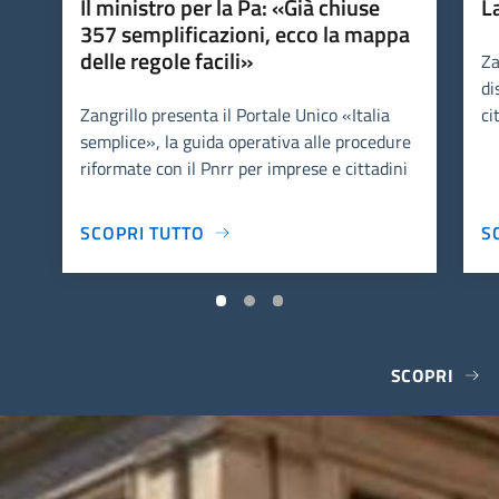
Il ministro per la Pa: «Già chiuse
L
357 semplificazioni, ecco la mappa
delle regole facili»
Za
di
Zangrillo presenta il Portale Unico «Italia
ci
semplice», la guida operativa alle procedure
riformate con il Pnrr per imprese e cittadini
SCOPRI TUTTO
S
SCOPRI