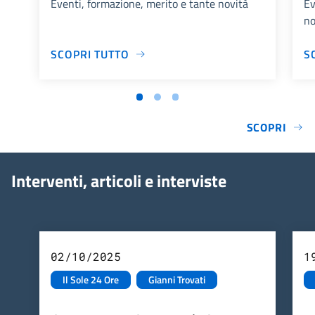
Eventi, formazione, merito e tante novità
Ev
no
SCOPRI TUTTO
S
SCOPRI
Interventi, articoli e interviste
02/10/2025
1
Il Sole 24 Ore
Gianni Trovati