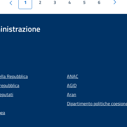
1
2
3
4
5
6
inistrazione
ella Repubblica
ANAC
repubblica
AGID
eputati
Aran
Dipartimento politiche coesion
pea