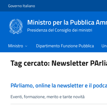
Vai al contenuto
Vai alla navigazione del sito
Governo Italiano
Ministro per la Pubblica Am
Presidenza del Consiglio dei ministri
Ministro
Dipartimento Funzione Pubblica
Uni
Tag cercato: Newsletter PArl
PArliamo, online la newsletter e il podc
Eventi, formazione, merito e tante novità