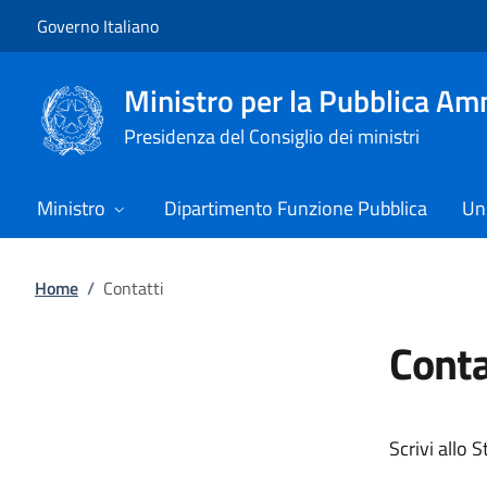
Vai al contenuto
Vai alla navigazione del sito
Governo Italiano
Ministro per la Pubblica Am
Presidenza del Consiglio dei ministri
Ministro
Dipartimento Funzione Pubblica
Uni
Home
/
Contatti
Conta
Scrivi allo 