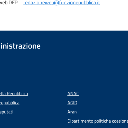
e web DFP
redazioneweb@funzionepubblica.it
inistrazione
ella Repubblica
ANAC
repubblica
AGID
eputati
Aran
Dipartimento politiche coesion