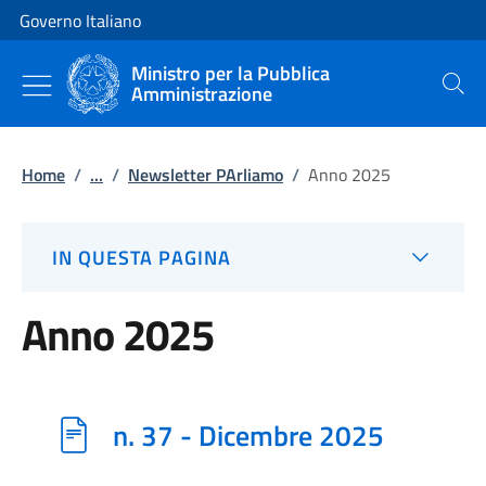
Vai al contenuto
Vai alla navigazione del sito
Governo Italiano
Ministro per la Pubblica
Amministrazione
Cerca
Home
/
...
/
Newsletter PArliamo
/
Anno 2025
IN QUESTA PAGINA
Anno 2025
n. 37 - Dicembre 2025