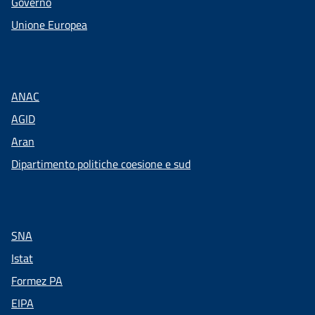
Governo
Unione Europea
ANAC
AGID
Aran
Dipartimento politiche coesione e sud
SNA
Istat
Formez PA
EIPA