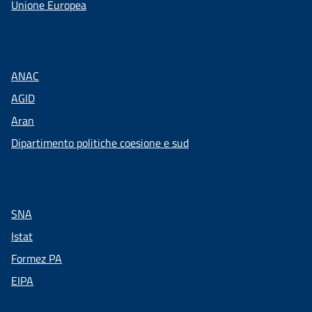
Unione Europea
ANAC
AGID
Aran
Dipartimento politiche coesione e sud
SNA
Istat
Formez PA
EIPA