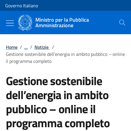
Vai al contenuto
Vai alla navigazione del sito
Governo Italiano
Ministro per la Pubblica
Amministrazione
Cerca
Home
/
...
/
Notizie
/
Gestione sostenibile dell’energia in ambito pubblico – online
il programma completo
Gestione sostenibile
dell’energia in ambito
pubblico – online il
programma completo