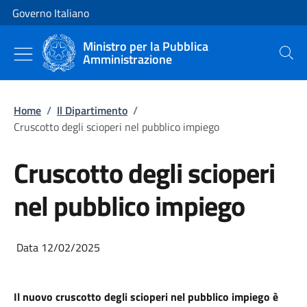
Vai al contenuto
Vai alla navigazione del sito
Governo Italiano
Ministro per la Pubblica
Amministrazione
Cerca
Home
/
Il Dipartimento
/
Cruscotto degli scioperi nel pubblico impiego
Cruscotto degli scioperi
nel pubblico impiego
Data 12/02/2025
Il nuovo cruscotto degli scioperi nel pubblico impiego è