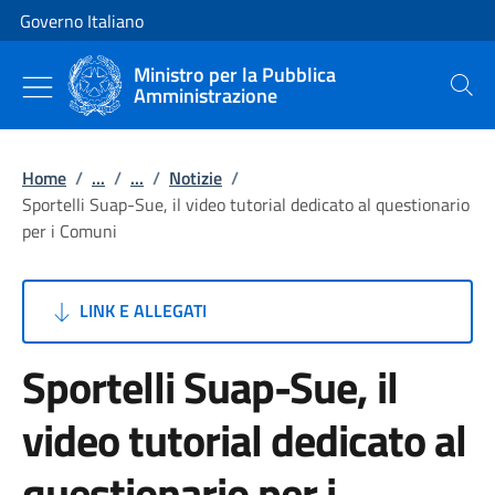
Vai al contenuto
Vai alla navigazione del sito
Governo Italiano
Ministro per la Pubblica
Amministrazione
Cerca
Home
/
...
/
...
/
Notizie
/
Sportelli Suap-Sue, il video tutorial dedicato al questionario
per i Comuni
LINK E ALLEGATI
Sportelli Suap-Sue, il
video tutorial dedicato al
questionario per i