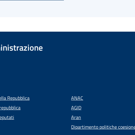
inistrazione
ella Repubblica
ANAC
repubblica
AGID
eputati
Aran
Dipartimento politiche coesion