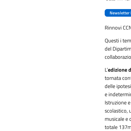
Newsletter 
Rinnov
Questi i te
del Dipartim
collaborazi
L’
edizione 
tornata con
delle ipotes
e indetermi
Istruzione e
scolastico, 
musicale e c
totale 137mi