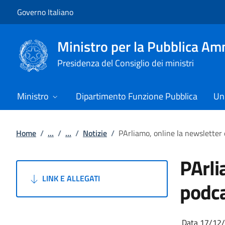
Vai al contenuto
Vai alla navigazione del sito
Governo Italiano
Ministro per la Pubblica Am
Presidenza del Consiglio dei ministri
Ministro
Dipartimento Funzione Pubblica
Uni
Home
/
...
/
...
/
Notizie
/
PArliamo, online la newsletter 
PArli
LINK E ALLEGATI
podca
Data 17/12