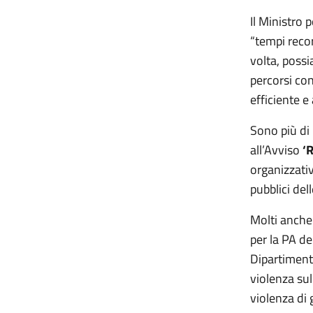
Il Ministro 
“tempi recor
volta, possi
percorsi con
efficiente e 
Sono più di
all’Avviso
‘
organizzativ
pubblici del
Molti anche
per la PA de
Dipartimento
violenza su
violenza di 