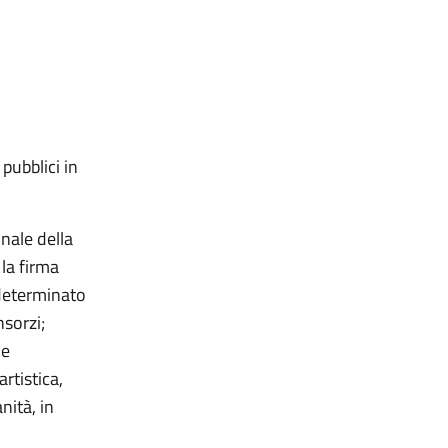
pubblici in
finale della
la firma
 determinato
sorzi;
le
artistica,
nità, in