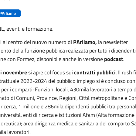
PArliamo
i CCNL, eventi e formazione.
mi al centro del nuovo numero di
PArliamo,
la newsletter
ento della funzione pubblica realizzata per tutti i dipendenti 
one con Formez, disponibile anche in versione
podcast
.
di novembre
si apre col focus sui
contratti pubblici
. Il rush 
trattuale 2022-2024 del pubblico impiego si è concluso con 
i per i comparti: Funzioni locali, 430mila lavoratori a tempo
nato di Comuni, Province, Regioni, Città metropolitane e Con
 ricerca, 1 milione e 286mila dipendenti pubblici tra persona
università, enti di ricerca e istituzioni Afam (Alta formazione 
oreutica); area dirigenza medica e sanitaria del comparto Sa
la lavoratori.