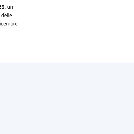
25,
un
 delle
dicembre