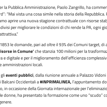
per la Pubblica Amministrazione, Paolo Zangrillo, ha commen
d”: “Mai vista una cosa simile nella storia della Repubblica. 
amo aprire una nuova stagione contrattuale con risorse stabi
divisi per migliorare le condizioni di chi rende la PA, ogni gi
attrattiva.”
 1853 le domande, pari ad oltre il 93% dei Comuni target, di
Risorse in Comune’
che stanzia 100 milioni per la trasforma
a e digitale e per il miglioramento dell’efficienza complessiv
le amministrazioni locali.
 gli
eventi pubblici
, dalla riunione annuale a Palazzo Vidoni 
i Balcani Occidentali a
#INPRIMALINEA,
l’appuntamento dov
, in occasione della Giornata internazionale per l’eliminazi
lle donne, ha presentato la formazione come uno “scudo” co
genere.