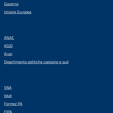
Governo
Unione Europea
ANAC
AGID
Aran
Dipartimento politiche coesione e sud
SNA
Istat
Formez PA
EIPA