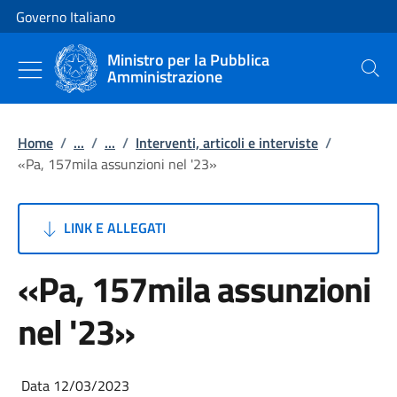
Vai al contenuto
Vai alla navigazione del sito
Governo Italiano
Ministro per la Pubblica
Amministrazione
Cerca
Home
/
...
/
...
/
Interventi, articoli e interviste
/
«Pa, 157mila assunzioni nel '23»
LINK E ALLEGATI
«Pa, 157mila assunzioni
nel '23»
Data 12/03/2023