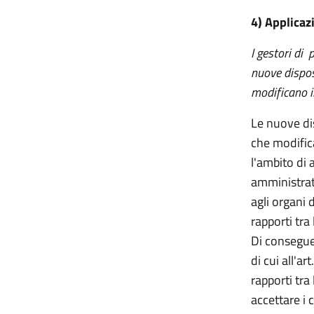
4) Applicazi
I gestori di 
nuove disposi
modificano i
Le nuove dis
che modific
l'ambito di 
amministrati
agli organi 
rapporti tra
Di conseguen
di cui all'a
rapporti tra 
accettare i c