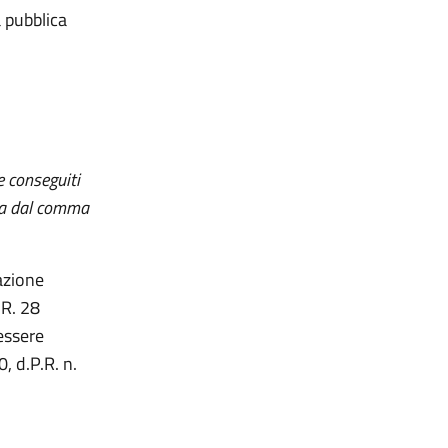
a pubblica
ne conseguiti
sta dal comma
tazione
.R. 28
essere
0, d.P.R. n.