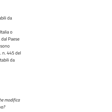
abili da
Italia o
a dal Paese
ossono
R. n. 445 del
tabili da
che modifica
va?