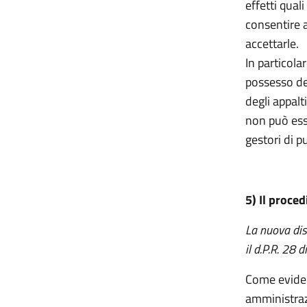
effetti qual
consentire a
accettarle.
In particolar
possesso dei
degli appalt
non può esse
gestori di p
5)
Il
procedi
La nuova dis
il d.P.R. 28
Come evidenz
amministrazi