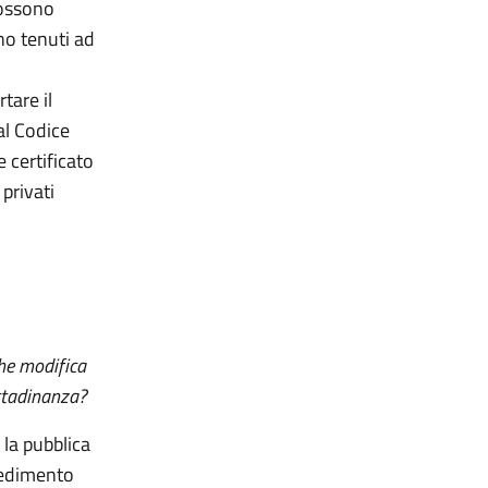
 possono
no tenuti ad
tare il
al Codice
e certificato
privati
che modifica
ittadinanza?
 la pubblica
ocedimento