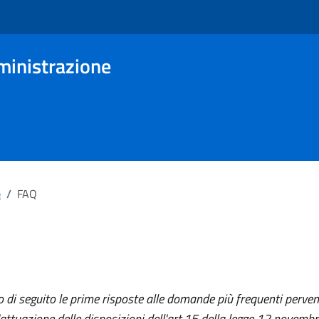
ministrazione
e
/
FAQ
o di seguito le prime risposte alle domande più frequenti perven
'attuazione delle disposizioni dell'art.15 della legge 12 novemb