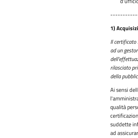
d'uffici
-----------
1) Acquisizi
Il certifica
ad un gestore 
dell'effettua
rilasciato pr
della pubblic
Ai sensi del
l'amministr
qualità pers
certificazion
suddette in
ad assicurar