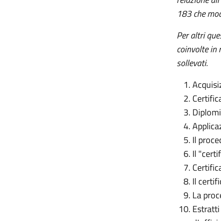
183 che modi
Per altri qu
coinvolte in
sollevati.
Acquisiz
Certific
Diplomi
Applicaz
Il proc
Il "cert
Certific
Il certi
La proc
Estratti