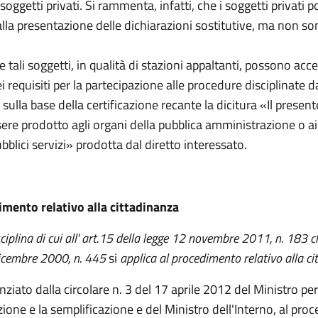
i soggetti privati. Si rammenta, infatti, che i soggetti privati
lla presentazione delle dichiarazioni sostitutive, ma non so
e tali soggetti, in qualità di stazioni appaltanti, possono accer
 requisiti per la partecipazione alle procedure disciplinate d
i sulla base della certificazione recante la dicitura «Il present
re prodotto agli organi della pubblica amministrazione o ai 
ubblici servizi» prodotta dal diretto interessato.
mento relativo alla cittadinanza
ciplina
di cui all' art.15 della legge 12 novembre 2011, n. 183 
 dicembre 2000, n. 445
si
applica al procedimento relativo alla c
iato dalla circolare n. 3 del 17 aprile 2012 del Ministro per
one e la semplificazione e del Ministro dell'Interno, al pr