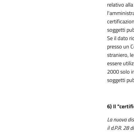
relativo all
l'amministr
certificazion
soggetti pubb
Se il dato ri
presso un Co
straniero, l
essere utiliz
2000 solo in 
soggetti pubb
6) Il "certi
La nuova dis
il d.P.R. 28 