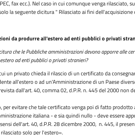
 PEC, fax ecc.). Nel caso in cui comunque venga rilasciato, sul
olo la seguente dicitura " Rilasciato ai fini dell'acquisizione d
zioni da produrre all'estero
ad enti pubblici o privati stran
icitura che le Pubbliche amministrazioni devono apporre alle cert
 estero ad enti pubblici o privati stranieri?
cui un privato chieda il rilascio di un certificato da consegna
dente all'estero o ad un'Amministrazione di un Paese diverso 
prevista dall'art. 40, comma 02, d.P.R. n. 445 del 2000 non 
, per evitare che tale certificato venga poi di fatto prodotto
inistrazione italiana - e sia quindi nullo - deve essere app
 sensi dell'art. 40, d.P.R. 28 dicembre 2000, n. 445, il presen
 rilasciato solo per l'estero».