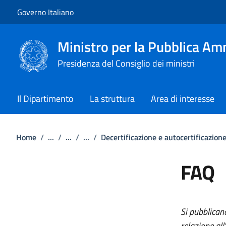
Vai al contenuto
Vai alla navigazione del sito
Governo Italiano
Ministro per la Pubblica Am
Presidenza del Consiglio dei ministri
Il Dipartimento
La struttura
Area di interesse
Home
/
...
/
...
/
...
/
Decertificazione e autocertificazion
FAQ
Si pubblican
relazione all