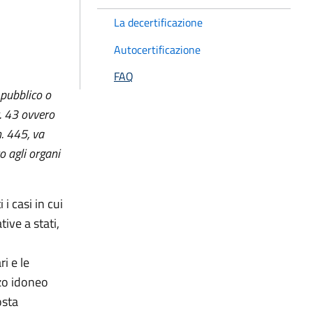
La decertificazione
Autocertificazione
FAQ
 pubblico o
rt. 43 ovvero
n. 445, va
o agli organi
i casi in cui
ive a stati,
o
ri e le
zo idoneo
osta