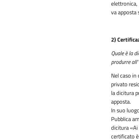
elettronica,
va apposta s
2) Certifica
Quale è la d
produrre all'
Nel caso in 
privato resi
la dicitura 
apposta.
In suo luogo
Pubblica amm
dicitura «Ai
certificato è