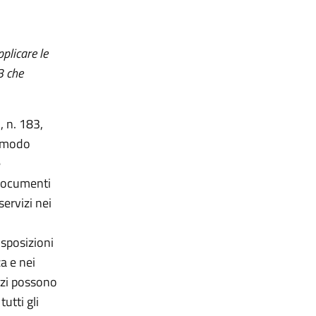
pplicare le
3 che
, n. 183,
n modo
e
e documenti
servizi nei
isposizioni
za e nei
vizi possono
tutti gli