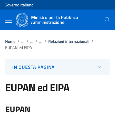
Vai al contenuto
Vai alla navigazione del sito
Governo Italiano
Ministro per la Pubblica
Amministrazione
Cerca
Home
/
...
/
...
/
...
/
Relazioni internazionali
/
EUPAN ed EIPA
IN QUESTA PAGINA
EUPAN ed EIPA
EUPAN