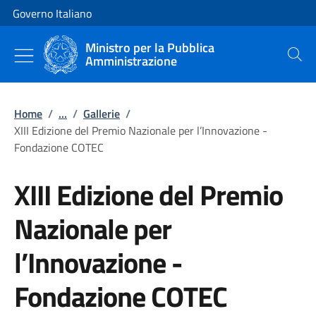
Vai al contenuto
Vai alla navigazione del sito
Governo Italiano
Ministro per la Pubblica
Amministrazione
Cerca
Home
/
...
/
Gallerie
/
XIII Edizione del Premio Nazionale per l’Innovazione -
Fondazione COTEC
XIII Edizione del Premio
Nazionale per
l’Innovazione -
Fondazione COTEC