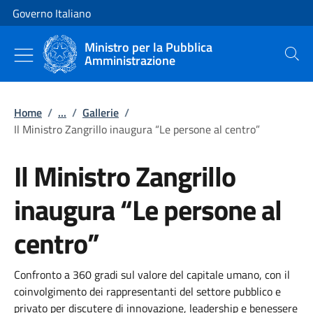
Vai al contenuto
Vai alla navigazione del sito
Governo Italiano
Ministro per la Pubblica
Amministrazione
Cerca
Home
/
...
/
Gallerie
/
Il Ministro Zangrillo inaugura “Le persone al centro”
Il Ministro Zangrillo
inaugura “Le persone al
centro”
Confronto a 360 gradi sul valore del capitale umano, con il
coinvolgimento dei rappresentanti del settore pubblico e
privato per discutere di innovazione, leadership e benessere