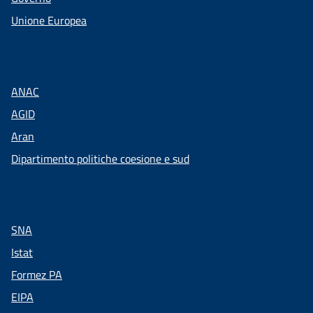
Unione Europea
ANAC
AGID
Aran
Dipartimento politiche coesione e sud
SNA
Istat
Formez PA
EIPA