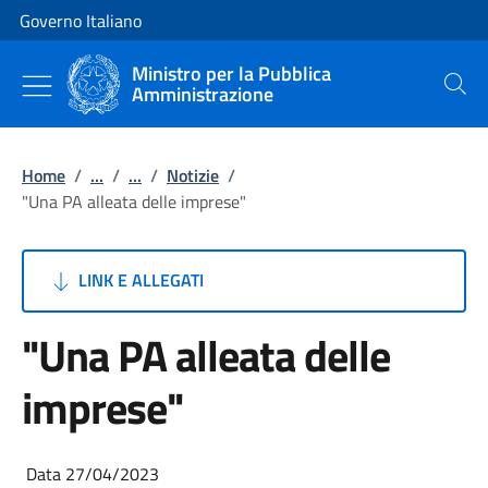
Vai al contenuto
Vai alla navigazione del sito
Governo Italiano
Ministro per la Pubblica
Amministrazione
Cerca
Home
/
...
/
...
/
Notizie
/
"Una PA alleata delle imprese"
LINK E ALLEGATI
"Una PA alleata delle
imprese"
Data 27/04/2023