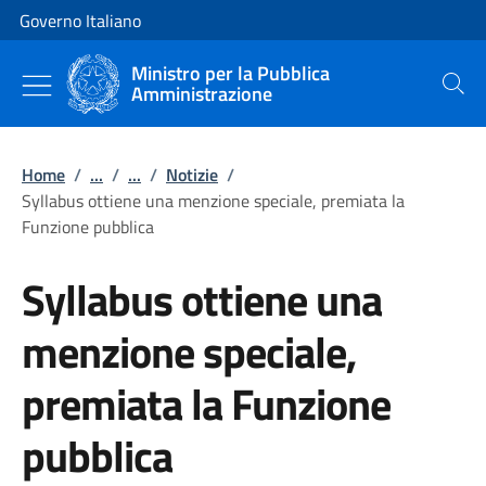
Vai al contenuto
Vai alla navigazione del sito
Governo Italiano
Ministro per la Pubblica
Amministrazione
Cerca
Home
/
...
/
...
/
Notizie
/
Syllabus ottiene una menzione speciale, premiata la
Funzione pubblica
Syllabus ottiene una
menzione speciale,
premiata la Funzione
pubblica