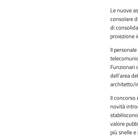
Le nuove as
consolare di
di consolida
proiezione i
Il personale
telecomunica
Funzionari 
dell’area de
architetto/
Il concorso 
novità intr
stabiliscon
valore pubb
più snelle e