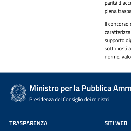
parità d’ac
piena traspa
Il concorso 
caratterizza
supporto dig
sottoposti a
norme, valor
Ministro per la Pubblica Amm
Presidenza del Consiglio dei ministri
TRASPARENZA
SITI WEB