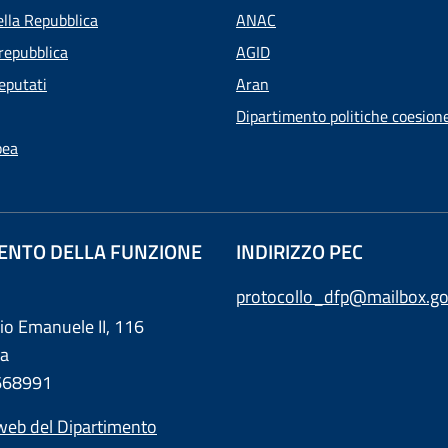
ella Repubblica
ANAC
repubblica
AGID
eputati
Aran
Dipartimento politiche coesion
pea
ENTO DELLA FUNZIONE
INDIRIZZO PEC
protocollo_dfp@mailbox.go
rio Emanuele II, 116
a
0668991
web del Dipartimento