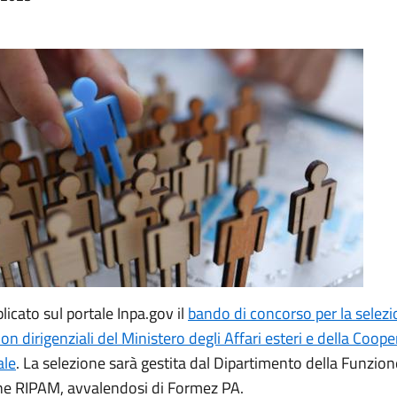
licato sul portale Inpa.gov il
bando di concorso per la selezi
on dirigenziali del Ministero degli Affari esteri e della Coop
ale
. La selezione sarà gestita dal Dipartimento della Funzio
e RIPAM, avvalendosi di Formez PA.