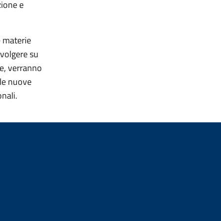
zione e
e materie
 svolgere su
re, verranno
n le nuove
nali.