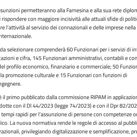
sunzioni permetteranno alla Farnesina e alla sua rete diplo
 rispondere con maggiore incisività alle attuali sfide di polit
re l’attività al servizio dei connazionali e delle imprese nella
nternazionale.
 da selezionare comprenderà 60 Funzionari per i servizi di i
zioni e cifra, 145 Funzionari amministrativi, contabili e con
del profilo economico, finanziario e commerciale; 50 Funzio
lla promozione culturale e 15 Funzionari con funzioni di
ingegnere.
è il primo pubblicato dalla commissione RIPAM in applicazio
odotte con il Dl 44/2023 (legge 74/2023) e con il Dpr 82/202
o tempi rapidi per l’assunzione di persone con competenze or
lico. La nuova normativa rende le regole di accesso al pubbl
 razionali, privilegiando digitalizzazione e semplificazione