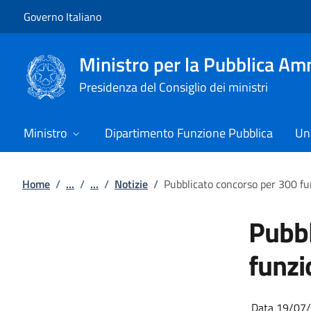
Vai al contenuto
Vai alla navigazione del sito
Governo Italiano
Ministro per la Pubblica Am
Presidenza del Consiglio dei ministri
Ministro
Dipartimento Funzione Pubblica
Uni
Home
/
...
/
...
/
Notizie
/
Pubblicato concorso per 300 fu
Pubbl
funzi
Data 19/07