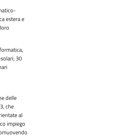
matico-
ica estera e
 loro
nformatica,
solari; 30
nari
ne delle
3, che
ientate al
ico impiego
, promuovendo