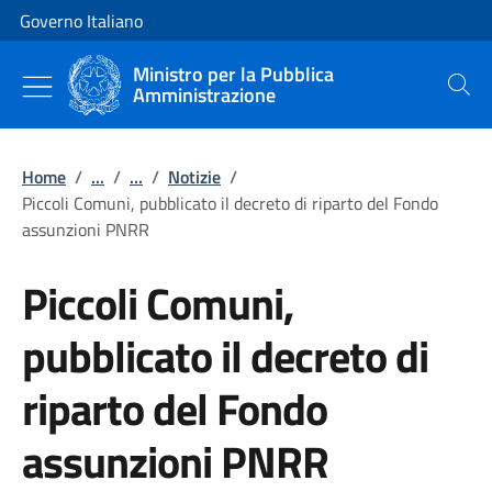
Vai al contenuto
Vai alla navigazione del sito
Governo Italiano
Ministro per la Pubblica
Amministrazione
Cerca
Home
/
...
/
...
/
Notizie
/
Piccoli Comuni, pubblicato il decreto di riparto del Fondo
assunzioni PNRR
Piccoli Comuni,
pubblicato il decreto di
riparto del Fondo
assunzioni PNRR