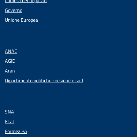
Camera dei deputati
Governo
Unione Europea
ANAC
AGID
Aran
Dipartimento politiche coesione e sud
SNA
Istat
Formez PA