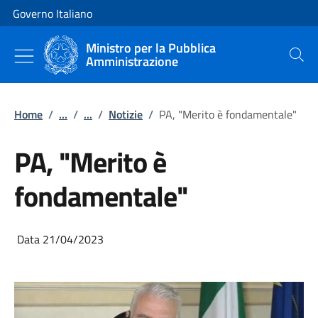
Vai al contenuto
Vai alla navigazione del sito
Governo Italiano
Ministro per la Pubblica
Amministrazione
Cerca
Home
/
...
/
...
/
Notizie
/
PA, "Merito è fondamentale"
PA, "Merito è
fondamentale"
Data 21/04/2023