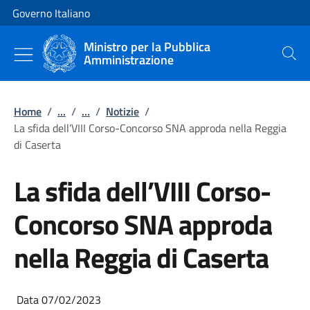
Vai al contenuto
Vai alla navigazione del sito
Governo Italiano
Ministro per la Pubblica
Amministrazione
Cerca
Home
/
...
/
...
/
Notizie
/
La sfida dell’VIII Corso-Concorso SNA approda nella Reggia
di Caserta
La sfida dell’VIII Corso-
Concorso SNA approda
nella Reggia di Caserta
Data 07/02/2023