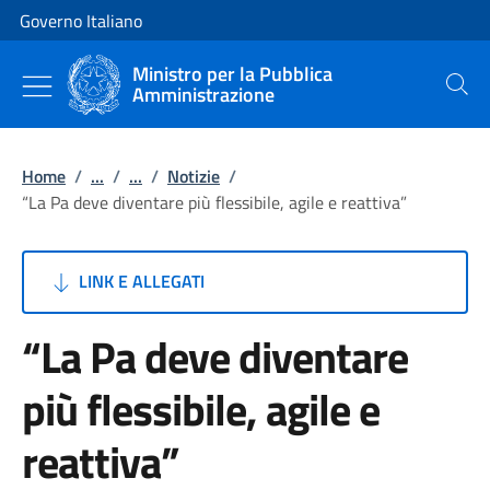
Vai al contenuto
Vai alla navigazione del sito
Governo Italiano
Ministro per la Pubblica
Amministrazione
Cerca
Home
/
...
/
...
/
Notizie
/
“La Pa deve diventare più flessibile, agile e reattiva”
LINK E ALLEGATI
“La Pa deve diventare
più flessibile, agile e
reattiva”