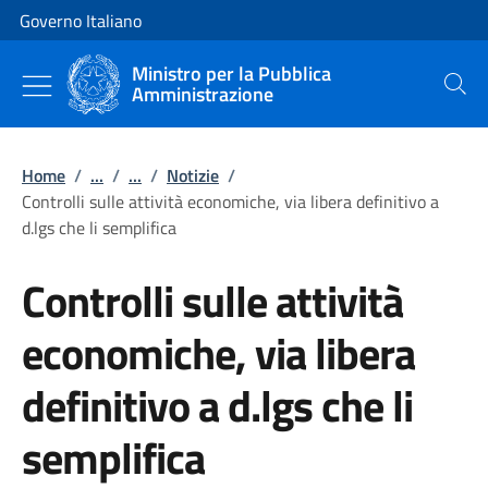
Vai al contenuto
Vai alla navigazione del sito
Governo Italiano
Ministro per la Pubblica
Amministrazione
Cerca
Home
/
...
/
...
/
Notizie
/
Controlli sulle attività economiche, via libera definitivo a
d.lgs che li semplifica
Controlli sulle attività
economiche, via libera
definitivo a d.lgs che li
semplifica