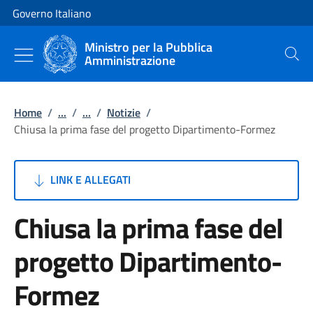
Vai al contenuto
Vai alla navigazione del sito
Governo Italiano
Ministro per la Pubblica
Amministrazione
Cerca
Home
/
...
/
...
/
Notizie
/
Chiusa la prima fase del progetto Dipartimento-Formez
LINK E ALLEGATI
Chiusa la prima fase del
progetto Dipartimento-
Formez