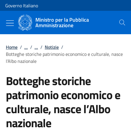
Vai al contenuto
Vai alla navigazione del sito
Governo Italiano
Ministro per la Pubblica
Amministrazione
Cerca
Home
/
...
/
...
/
Notizie
/
Botteghe storiche patrimonio economico e culturale, nasce
l’Albo nazionale
Botteghe storiche
patrimonio economico e
culturale, nasce l’Albo
nazionale