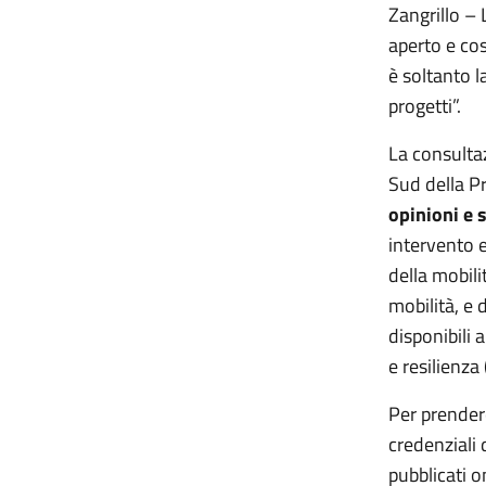
Zangrillo – 
aperto e cos
è soltanto l
progetti”.
La consultaz
Sud della Pr
opinioni e 
intervento e
della mobilit
mobilità, e d
disponibili 
e resilienza
Per prender
credenziali 
pubblicati o