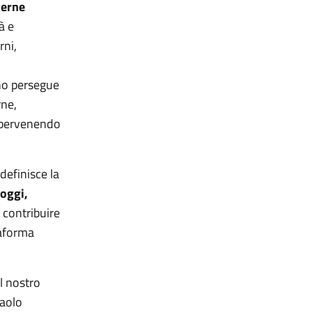
terne
à e
rni,
rno persegue
rne,
, pervenendo
efinisce la
 oggi,
 contribuire
taforma
l nostro
Paolo