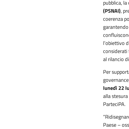
pubblica, la
(PSNAI)
, pr
coerenza pol
garantendo 
confluiscon
l’obiettivo 
considerati
al rilancio 
Per support
governance, l
lunedì 22 lu
alla stesura
ParteciPA.
“Ridisegnare
Paese – oss