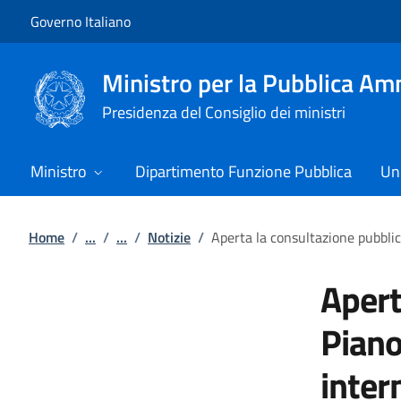
Vai al contenuto
Vai alla navigazione del sito
Governo Italiano
Ministro per la Pubblica Am
Presidenza del Consiglio dei ministri
Ministro
Dipartimento Funzione Pubblica
Uni
Home
/
...
/
...
/
Notizie
/
Aperta la consultazione pubblic
Apert
Piano
inter