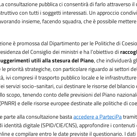
La consultazione pubblica ci consentirà di farlo attraverso il
truttivo con tutti i soggetti interessati. Un approccio condiv
avorando insieme, facendo squadra, che è possibile mettere a
ione è promossa dal Dipartimento per le Politiche di Coesion
esidenza del Consiglio dei ministri e ha l’obiettivo di
raccog
suggerimenti utili alla stesura del Piano
, che individuerà gl
 le priorità strategiche, con particolare riguardo ai settori del
à, ivi compresi il trasporto pubblico locale e le infrastrutture
ei servizi socio-sanitari, cui destinare le risorse del bilancio
allo scopo, tenendo conto delle previsioni del Piano nazional
 (PNRR) e delle risorse europee destinate alle politiche di co
e parte alla consultazione basta
accedere a ParteciPa
tramit
di identità digitale (SPID/CIE/CNS), approfondire i contenuti
nline e compilare entro le date previste il questionario. I dati 