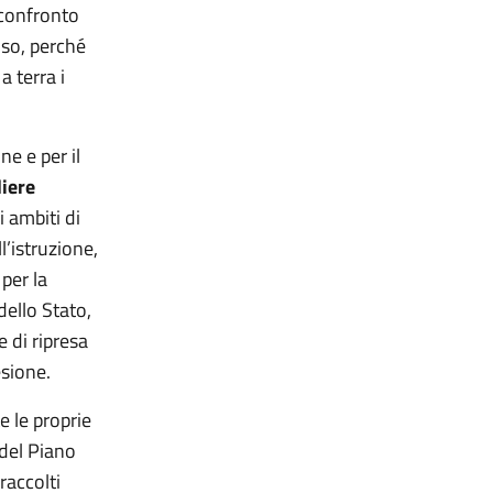
 confronto
iso, perché
 terra i
e e per il
liere
i ambiti di
l’istruzione,
 per la
 dello Stato,
e di ripresa
esione.
e le proprie
 del Piano
raccolti