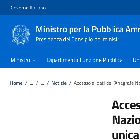
Vai al contenuto
Vai alla navigazione del sito
Governo Italiano
Ministro per la Pubblica Am
Presidenza del Consiglio dei ministri
Ministro
Dipartimento Funzione Pubblica
Uni
Home
/
...
/
...
/
Notizie
/
Accesso ai dati dell’Anagrafe 
Acces
Nazio
unica