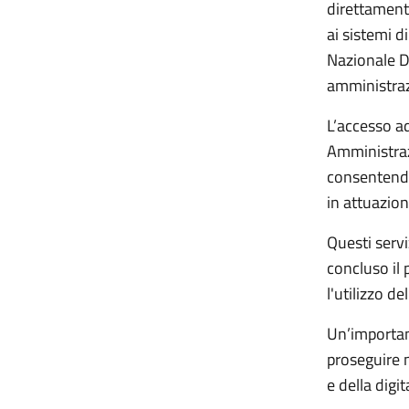
direttament
ai sistemi d
Nazionale D
amministraz
L’accesso a
Amministrazi
consentendo 
in attuazion
Questi servi
concluso il 
l'utilizzo de
Un’importan
proseguire n
e della digi