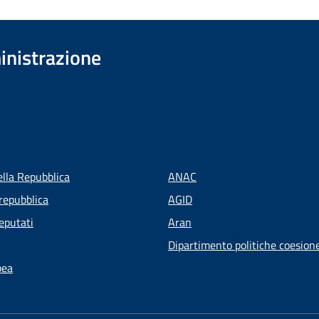
inistrazione
ella Repubblica
ANAC
repubblica
AGID
eputati
Aran
Dipartimento politiche coesion
pea