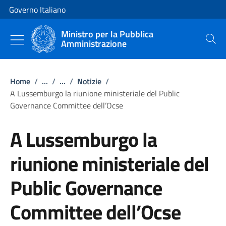
Vai al contenuto
Vai alla navigazione del sito
Governo Italiano
Ministro per la Pubblica
Amministrazione
Cerca
Home
/
...
/
...
/
Notizie
/
A Lussemburgo la riunione ministeriale del Public
Governance Committee dell’Ocse
A Lussemburgo la
riunione ministeriale del
Public Governance
Committee dell’Ocse