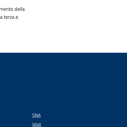
imento della
a terza e
.
SNA
Istat