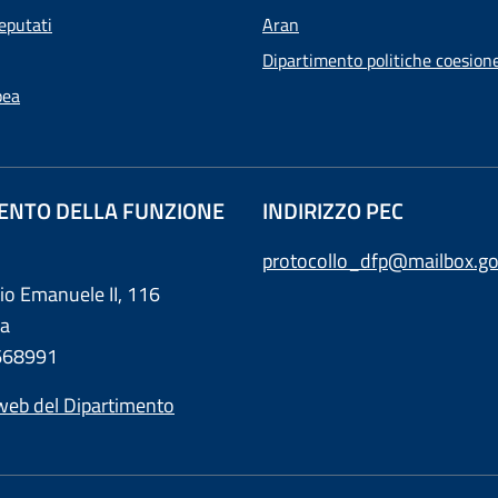
eputati
Aran
Dipartimento politiche coesion
pea
ENTO DELLA FUNZIONE
INDIRIZZO PEC
protocollo_dfp@mailbox.go
rio Emanuele II, 116
a
0668991
web del Dipartimento