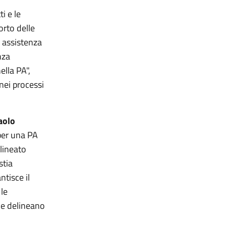
i e le
orto delle
e assistenza
nza
ella PA",
 nei processi
aolo
per una PA
lineato
 stia
ntisce il
le
me delineano