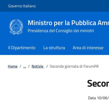
Vai al contenuto
Vai alla navigazione del sito
Governo Italiano
Ministro per la Pubblica Am
Presidenza del Consiglio dei ministri
Il Dipartimento
La struttura
Area di interesse
Home
/
...
/
Notizie
/
Seconda giornata di ForumPA
Secon
Data 10/06