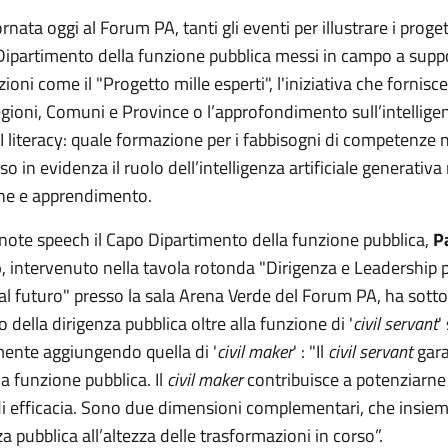
nata oggi al Forum PA, tanti gli eventi per illustrare i progett
 Dipartimento della funzione pubblica messi in campo a supp
oni come il "Progetto mille esperti", l'iniziativa che fornisc
egioni, Comuni e Province o l’approfondimento sull’intellige
"AI literacy: quale formazione per i fabbisogni di competenze n
 in evidenza il ruolo dell’intelligenza artificiale generativa
ne e apprendimento.
note speech il Capo Dipartimento della funzione pubblica,
P
o
, intervenuto nella tavola rotonda "Dirigenza e Leadership 
al futuro" presso la sala Arena Verde del Forum PA, ha sotto
o della dirigenza pubblica oltre alla funzione di '
civil servant
'
ente aggiungendo quella di '
civil maker
' : "Il
civil servant
gara
la funzione pubblica. Il
civil maker
contribuisce a potenziarne 
di efficacia. Sono due dimensioni complementari, che insie
a pubblica all’altezza delle trasformazioni in corso”.