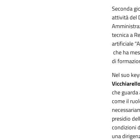
Seconda gior
attività del
Amministrazi
tecnica a R
artificiale 
che ha messo
di formazio
Nel suo key
Vicchiarell
che guarda 
come il ruol
necessariam
presidio del
condizioni 
una dirigenz