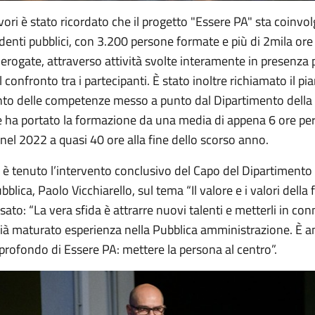
vori è stato ricordato che il progetto "Essere PA" sta coinvo
enti pubblici, con 3.200 persone formate e più di 2mila ore
rogate, attraverso attività svolte interamente in presenza p
il confronto tra i partecipanti. È stato inoltre richiamato il pi
to delle competenze messo a punto dal Dipartimento della
e ha portato la formazione da una media di appena 6 ore pe
el 2022 a quasi 40 ore alla fine dello scorso anno.
i è tenuto l’intervento conclusivo del Capo del Dipartimento 
blica, Paolo Vicchiarello, sul tema “Il valore e i valori dell
sato: “La vera sfida è attrarre nuovi talenti e metterli in co
già maturato esperienza nella Pubblica amministrazione. È 
 profondo di Essere PA: mettere la persona al centro”.