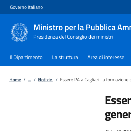
Vai al contenuto
Vai alla navigazione del sito
Governo Italiano
Ministro per la Pubblica Am
Presidenza del Consiglio dei ministri
Il Dipartimento
La struttura
Area di interesse
Home
/
...
/
Notizie
/
Essere PA a Cagliari: la formazione
Esser
gener