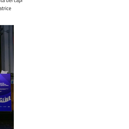
ta dei capi
atrice