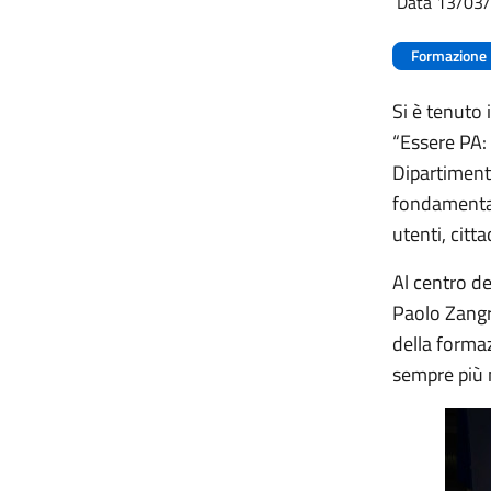
Data 13/03
Formazione
Si è tenuto 
“Essere PA:
Dipartiment
fondamentale
utenti, citt
Al centro de
Paolo Zangri
della formaz
sempre più 