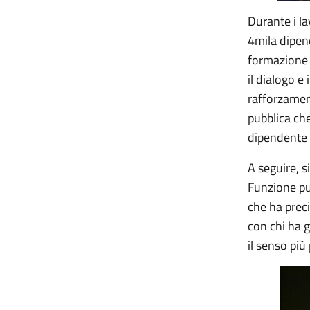
Durante i la
4mila dipend
formazione e
il dialogo e 
rafforzamen
pubblica ch
dipendente n
A seguire, s
Funzione pub
che ha preci
con chi ha 
il senso più