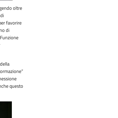
lgendo oltre
 di
er favorire
ano di
 Funzione
r
della
a formazione”
nnessione
anche questo