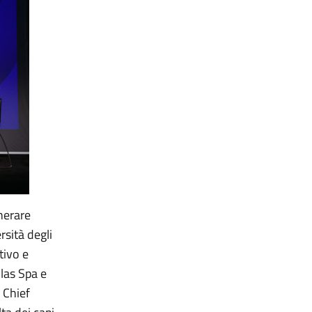
nerare
rsità degli
tivo e
las Spa e
 Chief