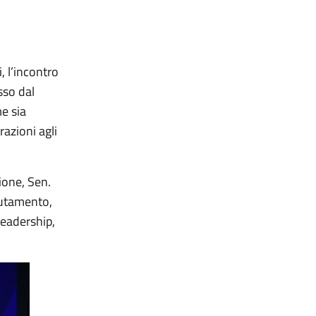
, l’incontro
sso dal
e sia
razioni agli
ione, Sen.
clutamento,
leadership,