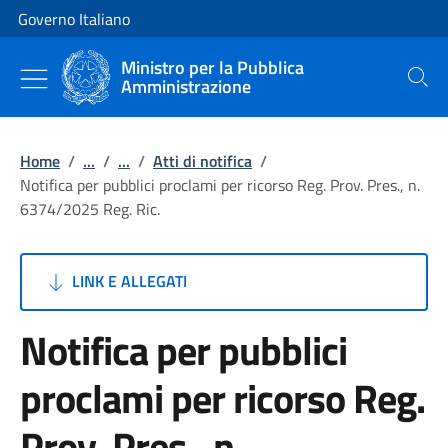
Vai al contenuto
Vai alla navigazione del sito
Governo Italiano
Ministro per la Pubblica
Amministrazione
Cerca
Home
/
...
/
...
/
Atti di notifica
/
Notifica per pubblici proclami per ricorso Reg. Prov. Pres., n.
6374/2025 Reg. Ric.
LINK E ALLEGATI
Notifica per pubblici
proclami per ricorso Reg.
Prov. Pres., n.