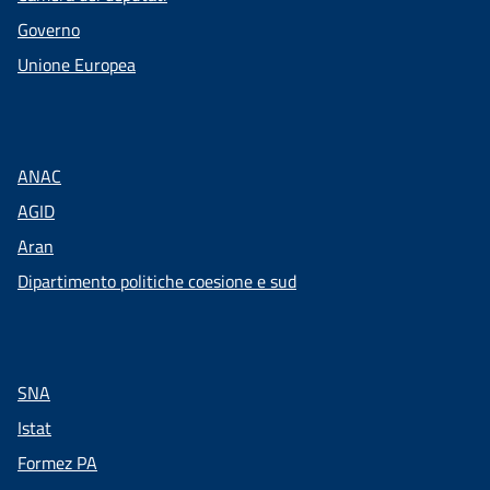
Governo
Unione Europea
ANAC
AGID
Aran
Dipartimento politiche coesione e sud
SNA
Istat
Formez PA