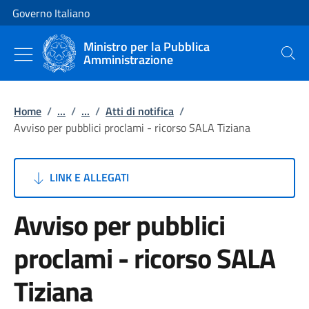
Vai al contenuto
Vai alla navigazione del sito
Governo Italiano
Ministro per la Pubblica
Amministrazione
Cerca
Home
/
...
/
...
/
Atti di notifica
/
Avviso per pubblici proclami - ricorso SALA Tiziana
LINK E ALLEGATI
Avviso per pubblici
proclami - ricorso SALA
Tiziana