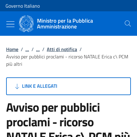
Vai al contenuto
Vai alla navigazione del sito
Governo Italiano
Ministro per la Pubblica
Amministrazione
Cerca
Home
/
...
/
...
/
Atti di notifica
/
Avviso per pubblici proclami - ricorso NATALE Erica c\ PCM
più altri
LINK E ALLEGATI
Avviso per pubblici
proclami - ricorso
NATALE Erica c\ PCM più