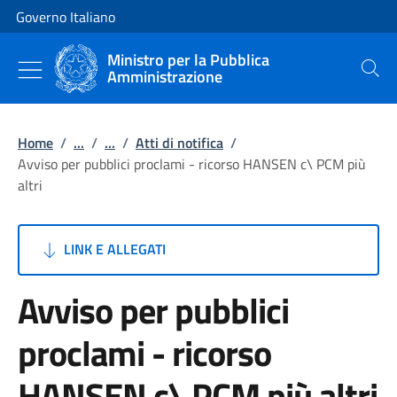
Vai al contenuto
Vai alla navigazione del sito
Governo Italiano
Ministro per la Pubblica
Amministrazione
Cerca
Home
/
...
/
...
/
Atti di notifica
/
Avviso per pubblici proclami - ricorso HANSEN c\ PCM più
altri
LINK E ALLEGATI
Avviso per pubblici
proclami - ricorso
HANSEN c\ PCM più altri