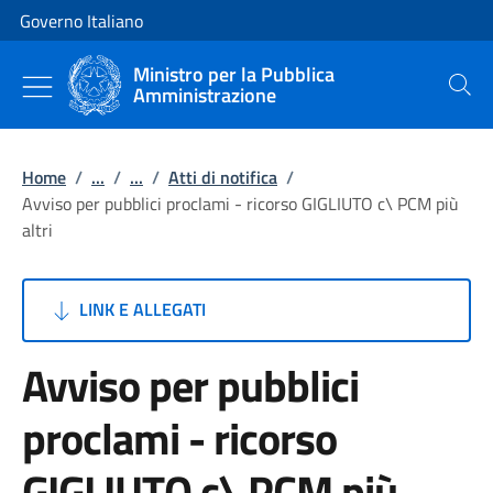
Vai al contenuto
Vai alla navigazione del sito
Governo Italiano
Ministro per la Pubblica
Amministrazione
Cerca
Home
/
...
/
...
/
Atti di notifica
/
Avviso per pubblici proclami - ricorso GIGLIUTO c\ PCM più
altri
LINK E ALLEGATI
Avviso per pubblici
proclami - ricorso
GIGLIUTO c\ PCM più