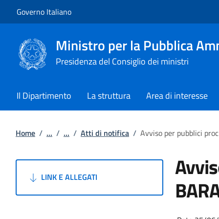
Vai al contenuto
Vai alla navigazione del sito
Governo Italiano
Ministro per la Pubblica Am
Presidenza del Consiglio dei ministri
Il Dipartimento
La struttura
Area di interesse
Home
/
...
/
...
/
Atti di notifica
/
Avviso per pubblici pro
Avvis
LINK E ALLEGATI
BARAV