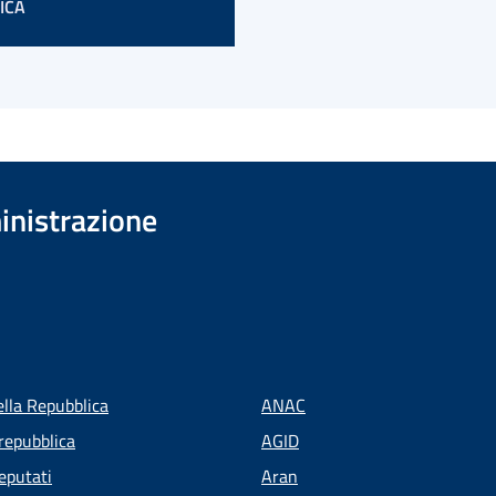
ICA
inistrazione
ella Repubblica
ANAC
repubblica
AGID
eputati
Aran