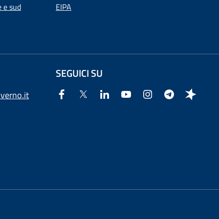
e e sud
EIPA
SEGUICI SU
verno.it