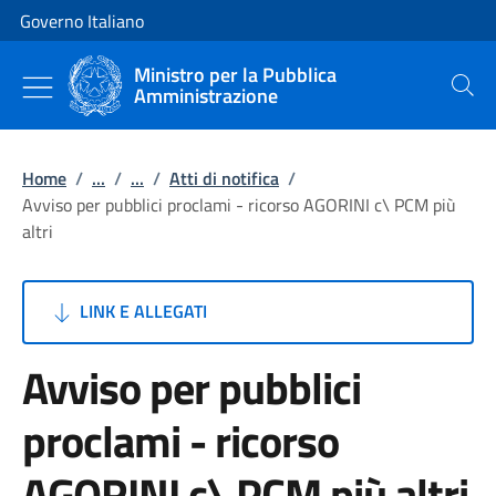
Vai al contenuto
Vai alla navigazione del sito
Governo Italiano
Ministro per la Pubblica
Amministrazione
Cerca
Home
/
...
/
...
/
Atti di notifica
/
Avviso per pubblici proclami - ricorso AGORINI c\ PCM più
altri
LINK E ALLEGATI
Avviso per pubblici
proclami - ricorso
AGORINI c\ PCM più altri