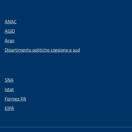
ANAC
AGID
Aran
Dipartimento politiche coesione e sud
SNA
Istat
Formez PA
EIPA