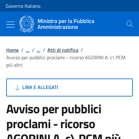
Vai al contenuto
Vai alla navigazione del sito
Governo Italiano
Ministro per la Pubblica
Amministrazione
Cerca
Home
/
...
/
...
/
Atti di notifica
/
Avviso per pubblici proclami - ricorso AGORINI A. c\ PCM
più altri
LINK E ALLEGATI
Avviso per pubblici
proclami - ricorso
AGORINI A. c\ PCM più