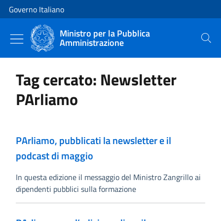
Vai al contenuto
Vai alla navigazione del sito
Governo Italiano
Ministro per la Pubblica
Amministrazione
Cerca
Tag cercato: Newsletter
PArliamo
PArliamo, pubblicati la newsletter e il
podcast di maggio
In questa edizione il messaggio del Ministro Zangrillo ai
dipendenti pubblici sulla formazione