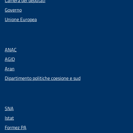
Camera dei deputati
Governo
Unione Europea
ANAC
AGID
Aran
Dipartimento politiche coesione e sud
SNA
Istat
Formez PA