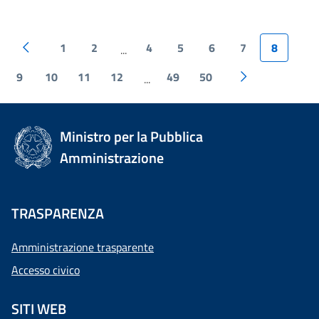
1
2
4
5
6
7
8
...
9
10
11
12
49
50
...
Ministro per la Pubblica
Amministrazione
TRASPARENZA
Amministrazione trasparente
Accesso civico
SITI WEB