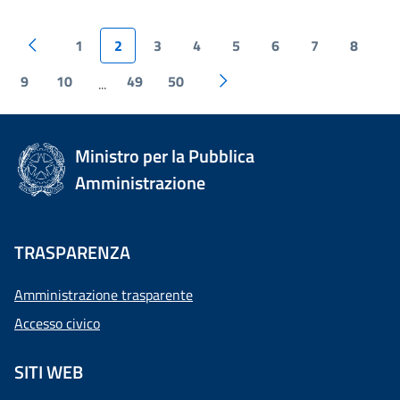
1
2
3
4
5
6
7
8
9
10
49
50
...
Ministro per la Pubblica
Amministrazione
TRASPARENZA
Amministrazione trasparente
Accesso civico
SITI WEB