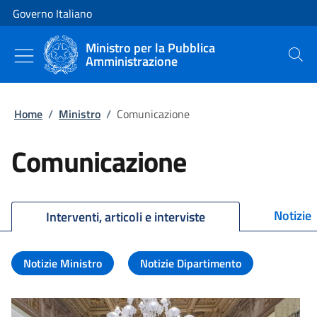
Vai al contenuto
Vai alla navigazione del sito
Governo Italiano
Ministro per la Pubblica
Amministrazione
Cerca
Home
/
Ministro
/
Comunicazione
Comunicazione
Notizie
Interventi, articoli e interviste
Notizie Ministro
Notizie Dipartimento