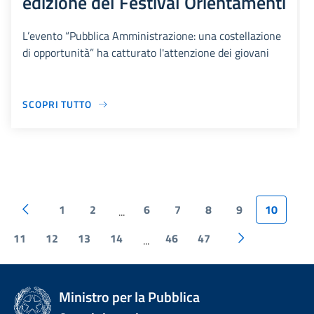
edizione del Festival Orientamenti
L’evento “Pubblica Amministrazione: una costellazione
di opportunità” ha catturato l'attenzione dei giovani
SCOPRI TUTTO
1
2
6
7
8
9
10
...
11
12
13
14
46
47
...
Ministro per la Pubblica