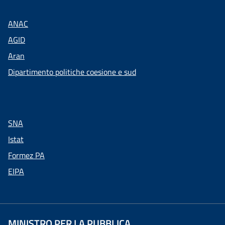
ANAC
AGID
Aran
Dipartimento politiche coesione e sud
SNA
Istat
Formez PA
EIPA
MINISTRO PER LA PUBBLICA