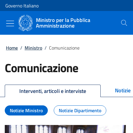
Vai al contenuto
Vai alla navigazione del sito
Governo Italiano
Ministro per la Pubblica
Amministrazione
Cerca
Home
/
Ministro
/
Comunicazione
Comunicazione
Notizie
Interventi, articoli e interviste
Notizie Ministro
Notizie Dipartimento