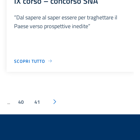
IX corso – concorso SNA
“Dal sapere al saper essere per traghettare il
Paese verso prospettive inedite”
SCOPRI TUTTO
40
41
...