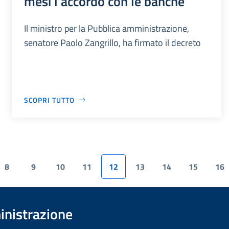
mesi l’accordo con le banche
Il ministro per la Pubblica amministrazione,
senatore Paolo Zangrillo, ha firmato il decreto
SCOPRI TUTTO
8
9
10
11
12
13
14
15
16
inistrazione