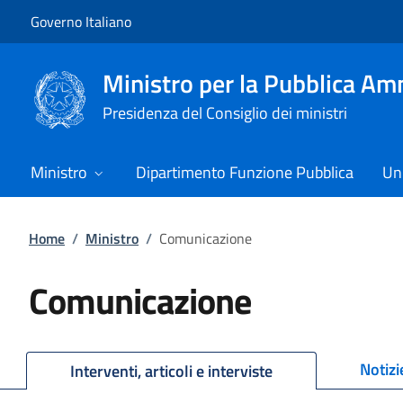
Vai al contenuto
Vai alla navigazione del sito
Governo Italiano
Ministro per la Pubblica Am
Presidenza del Consiglio dei ministri
Ministro
Dipartimento Funzione Pubblica
Uni
Home
/
Ministro
/
Comunicazione
Comunicazione
Notizi
Interventi, articoli e interviste