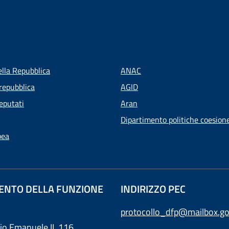
ella Repubblica
ANAC
repubblica
AGID
eputati
Aran
Dipartimento politiche coesion
pea
ENTO DELLA FUNZIONE
INDIRIZZO PEC
protocollo_dfp@mailbox.go
rio Emanuele II, 116