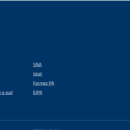
SNA
Istat
Formez PA
e e sud
EIPA