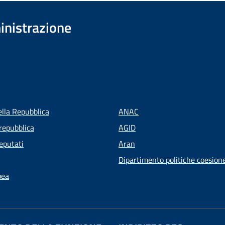
inistrazione
ella Repubblica
ANAC
repubblica
AGID
eputati
Aran
Dipartimento politiche coesion
pea