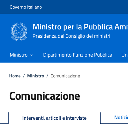
Vai al contenuto
Vai alla navigazione del sito
Governo Italiano
Ministro per la Pubblica Am
Presidenza del Consiglio dei ministri
Ministro
Dipartimento Funzione Pubblica
Uni
Home
/
Ministro
/
Comunicazione
Comunicazione
Notizi
Interventi, articoli e interviste