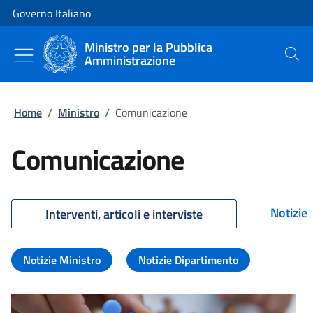
Vai al contenuto
Vai alla navigazione del sito
Governo Italiano
Ministro per la Pubblica
Amministrazione
Cerca
Home
/
Ministro
/
Comunicazione
Comunicazione
Notizie
Interventi, articoli e interviste
Notizie Ministro
Notizie Dipartimento