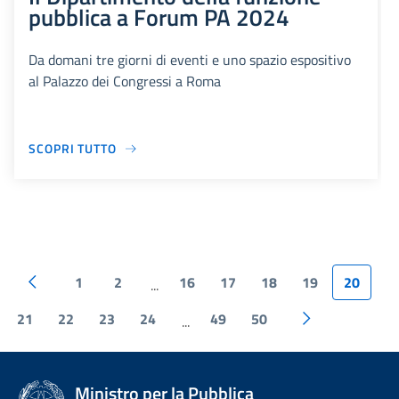
pubblica a Forum PA 2024
Da domani tre giorni di eventi e uno spazio espositivo
al Palazzo dei Congressi a Roma
SCOPRI TUTTO
1
2
16
17
18
19
20
...
21
22
23
24
49
50
...
Ministro per la Pubblica