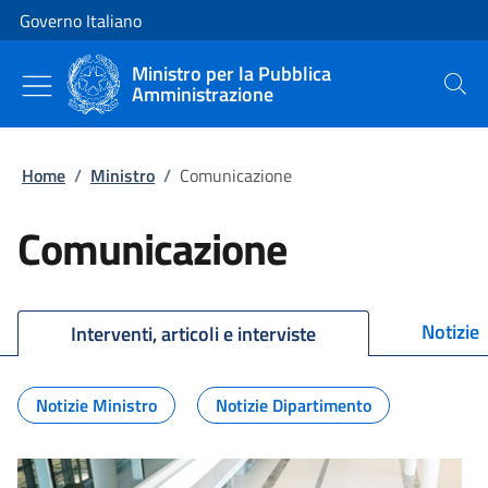
Vai al contenuto
Vai alla navigazione del sito
Governo Italiano
Ministro per la Pubblica
Amministrazione
Cerca
Home
/
Ministro
/
Comunicazione
Comunicazione
Notizie
Interventi, articoli e interviste
Notizie Ministro
Notizie Dipartimento