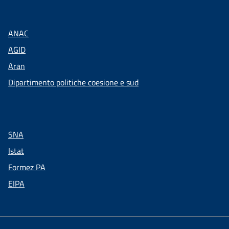
ANAC
AGID
Aran
Dipartimento politiche coesione e sud
SNA
Istat
Formez PA
EIPA