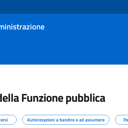
ministrazione
della Funzione pubblica
tizie dal Dipartimento della Funz
orsi
Autorizzazioni a bandire e ad assumere
Pe