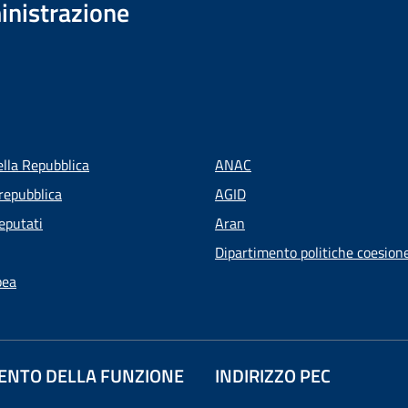
inistrazione
ella Repubblica
ANAC
repubblica
AGID
eputati
Aran
Dipartimento politiche coesion
pea
ENTO DELLA FUNZIONE
INDIRIZZO PEC