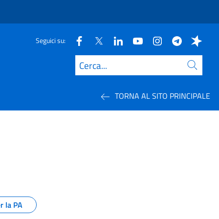
Seguici su:
Cerca
TORNA AL SITO PRINCIPALE
ione pubblica
r la PA